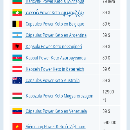
Капсули Power Keto в България
79 leva
တောင် Power Keto ျမန္မာႏိုင္ငံမွ
39 $
Capsules Power Keto en Belgique
39 €
Cápsulas Power Keto en Argentina
39 $
Kapsula Power Keto në Shqipëri
39 $
Kapsul Power Keto Azərbaycanda
39 $
Kapseln Power Keto in österreich
39 €
Capsules Power Keto Australia
39 $
12900
Kapszula Power Keto Magyarországon
Ft
Cápsulas Power Keto en Venezuela
39 $
590000
Viên nang Power Keto ở Việt nam,