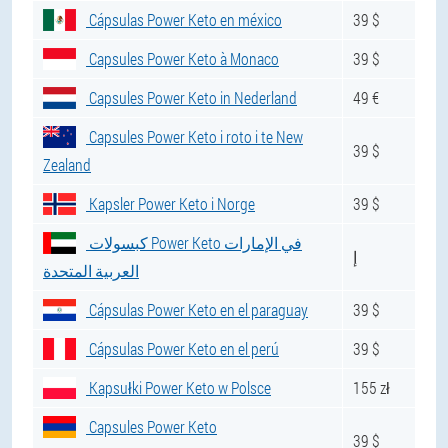
Cápsulas Power Keto en méxico
39 $
Capsules Power Keto à Monaco
39 $
Capsules Power Keto in Nederland
49 €
Capsules Power Keto i roto i te New
39 $
Zealand
Kapsler Power Keto i Norge
39 $
كبسولات Power Keto في الإمارات
إ
العربية المتحدة
Cápsulas Power Keto en el paraguay
39 $
Cápsulas Power Keto en el perú
39 $
Kapsułki Power Keto w Polsce
155 zł
Capsules Power Keto
39 $