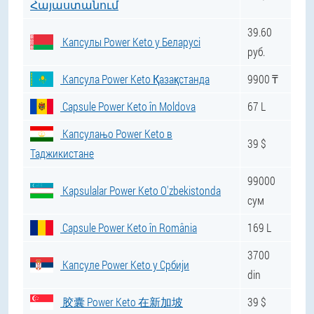
Հայաստանում
39.60
Капсулы Power Keto у Беларусі
руб.
Капсула Power Keto Қазақстанда
9900 ₸
Capsule Power Keto în Moldova
67 L
Капсулањо Power Keto в
39 $
Таджикистане
99000
Kapsulalar Power Keto O'zbekistonda
сум
Capsule Power Keto în România
169 L
3700
Капсуле Power Keto у Србији
din
胶囊 Power Keto 在新加坡
39 $