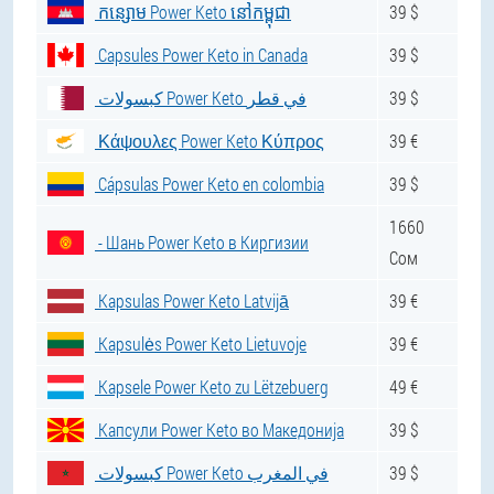
កន្សោម Power Keto នៅកម្ពុជា
39 $
Capsules Power Keto in Canada
39 $
كبسولات Power Keto في قطر
39 $
Κάψουλες Power Keto Κύπρος
39 €
Cápsulas Power Keto en colombia
39 $
1660
- Шань Power Keto в Киргизии
Сом
Kapsulas Power Keto Latvijā
39 €
Kapsulės Power Keto Lietuvoje
39 €
Kapsele Power Keto zu Lëtzebuerg
49 €
Капсули Power Keto во Македонија
39 $
كبسولات Power Keto في المغرب
39 $