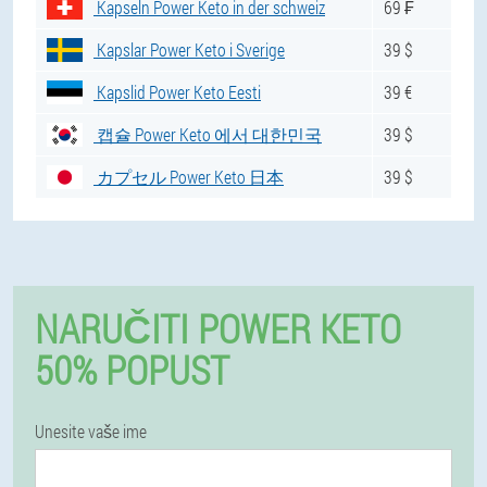
Kapseln Power Keto in der schweiz
69 ₣
Kapslar Power Keto i Sverige
39 $
Kapslid Power Keto Eesti
39 €
캡슐 Power Keto 에서 대한민국
39 $
カプセル Power Keto 日本
39 $
NARUČITI POWER KETO
50% POPUST
Unesite vaše ime