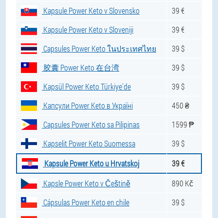
Kapsule Power Keto v Slovensko
39 €
Kapsule Power Keto v Sloveniji
39 €
Capsules Power Keto ในประเทศไทย
39 $
胶囊 Power Keto 在台湾
39 $
Kapsül Power Keto Türkiye'de
39 $
Капсули Power Keto в Україні
450 ₴
Capsules Power Keto sa Pilipinas
1599 ₱
Kapselit Power Keto Suomessa
39 $
Kapsule Power Keto u Hrvatskoj
39 €
Kapsle Power Keto v Češtině
890 Kč
Cápsulas Power Keto en chile
39 $