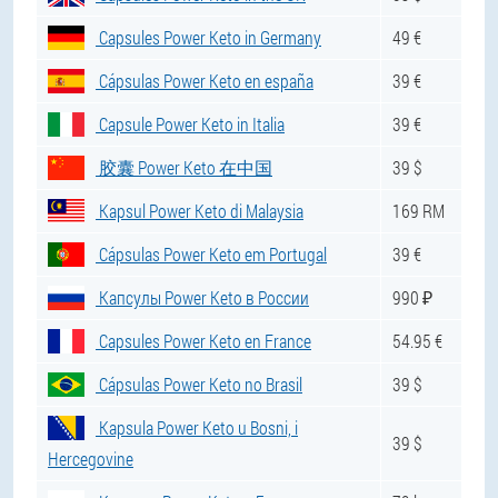
Capsules Power Keto in Germany
49 €
Cápsulas Power Keto en españa
39 €
Capsule Power Keto in Italia
39 €
胶囊 Power Keto 在中国
39 $
Kapsul Power Keto di Malaysia
169 RM
Cápsulas Power Keto em Portugal
39 €
Капсулы Power Keto в России
990 ₽
Capsules Power Keto en France
54.95 €
Cápsulas Power Keto no Brasil
39 $
Kapsula Power Keto u Bosni, i
39 $
Hercegovine