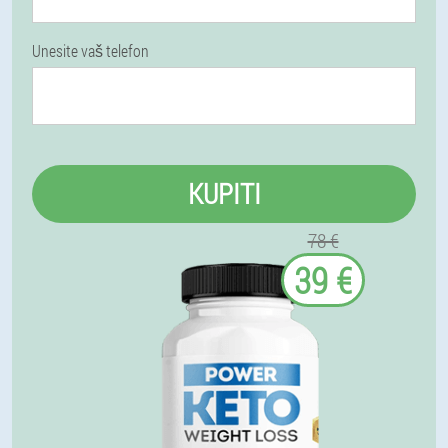
Unesite vaš telefon
KUPITI
78 €
39 €