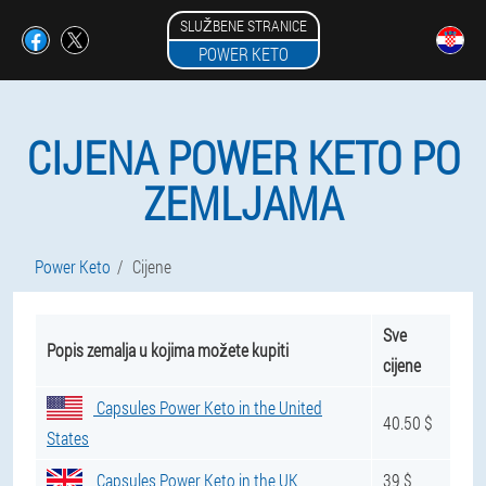
SLUŽBENE STRANICE
POWER KETO
CIJENA POWER KETO PO
ZEMLJAMA
Power Keto
Cijene
Sve
Popis zemalja u kojima možete kupiti
cijene
Capsules Power Keto in the United
40.50 $
States
Capsules Power Keto in the UK
39 $