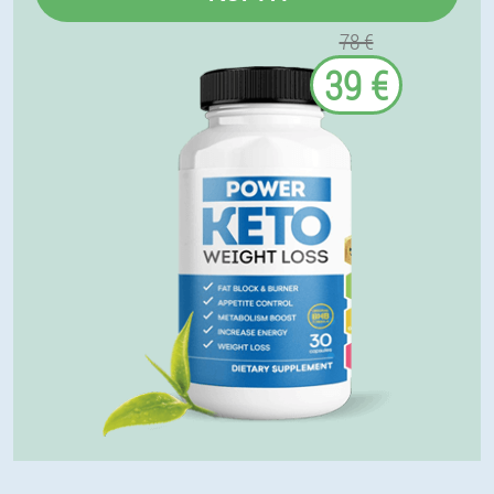
78 €
39 €