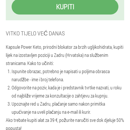
KUPITI
VITKO TIJELO VEĆ DANAS
Kapsule Power Keto, prirodni blokator za brzih ugljikohidrata, kupiti
lijek na izostavljen poziciji u Zadru (Hrvatska) na službenim
stranicama. Kako to učiniti:
Ispunite obrazac, potrebno je napisati u poljima obrasca
narudžbe - ime i broj telefona.
Odgovorite na poziv, kada je i predstavnik tvrtke nazvati, u roku
od najbliže vrijeme za konzultacije o zahtjevu za kupnju.
Upoznajte red u Zadru, plaćanje samo nakon primitka
upućivanje na uveli plaćanju na e-mail ili kurir.
Ako trebate kupiti alat za 39 €, požurite naručiti sve dok djeluje 50%
popusta!